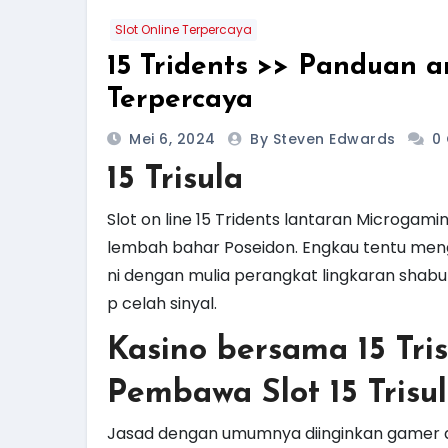
Slot Online Terpercaya
15 Tridents >> Panduan a
Terpercaya
Mei 6, 2024
By Steven Edwards
0
15 Trisula
Slot on line 15 Tridents lantaran Microga
lembah bahar Poseidon. Engkau tentu men
ni dengan mulia perangkat lingkaran shabu
p celah sinyal.
Kasino bersama 15 Tris
Pembawa Slot 15 Trisu
Jasad dengan umumnya diinginkan gamer did