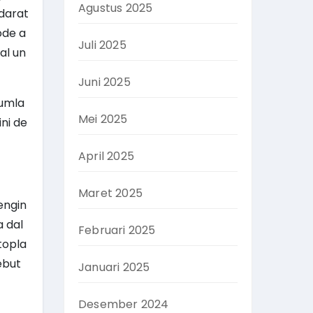
Agustus 2025
ndarat
ode a
Juli 2025
al un
Juni 2025
jumla
Mei 2025
ni de
April 2025
Maret 2025
engin
a dal
Februari 2025
topla
ebut
Januari 2025
Desember 2024