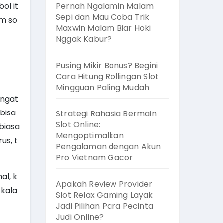
ol it
Pernah Ngalamin Malam
Sepi dan Mau Coba Trik
am so
Maxwin Malam Biar Hoki
Nggak Kabur?
Pusing Mikir Bonus? Begini
Cara Hitung Rollingan Slot
Mingguan Paling Mudah
engat
bisa
Strategi Rahasia Bermain
Slot Online:
biasa
Mengoptimalkan
us, t
Pengalaman dengan Akun
Pro Vietnam Gacor
al, k
Apakah Review Provider
 kala
Slot Relax Gaming Layak
Jadi Pilihan Para Pecinta
Judi Online?