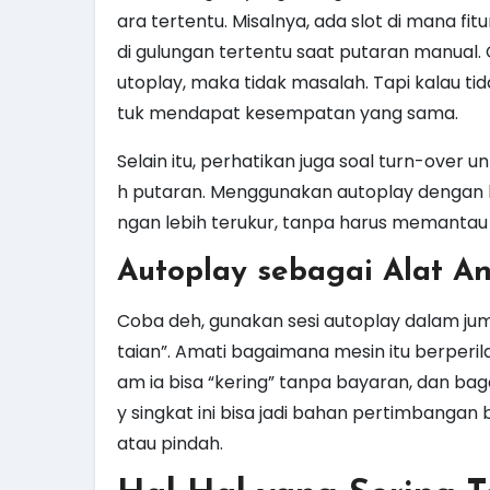
ara tertentu. Misalnya, ada slot di mana f
di gulungan tertentu saat putaran manual. 
utoplay, maka tidak masalah. Tapi kalau ti
tuk mendapat kesempatan yang sama.
Selain itu, perhatikan juga soal turn-over
h putaran. Menggunakan autoplay dengan 
ngan lebih terukur, tanpa harus memantau 
Autoplay sebagai Alat An
Coba deh, gunakan sesi autoplay dalam jum
taian”. Amati bagaimana mesin itu berperi
am ia bisa “kering” tanpa bayaran, dan ba
y singkat ini bisa jadi bahan pertimbangan
atau pindah.