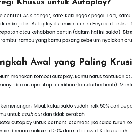
egi Khusus untuk Autoplay?
e control. Asik banget, kan? Kaki nggak pegel. Tapi, kamu
isi jalan. Autoplay itu cruise control-nya slot online. D
cepatan atau kehabisan bensin (dalam hal ini, saldo).
Str
an rambu-rambu yang kamu pasang sebelum nyalakan cru
ngkah Awal yang Paling Krusi
Sebelum menekan tombol autoplay, kamu harus tentukan at
ya menyediakan opsi stop condition (kondisi berhenti). Man
kemenangan. Misal, kalau saldo sudah naik 50% dari depo
kamu untuk
cash out
dan tidak serakah.
! Setel autoplay untuk berhenti otomatis jika saldo turun ke
main dengan maksimal 20% dari saldo awal. Kalau sudah