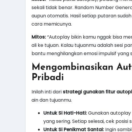
sekali tidak benar. Random Number Genera
aupun otomatis. Hasil setiap putaran sudah 
cara memicunya.
Mitos:
“Autoplay bikin kamu nggak bisa mer
ali ke tujuan. Kalau tujuanmu adalah sesi 
bantu menghilangkan emosi impulsif yang se
Mengombinasikan Aut
Pribadi
Inilah inti dari
strategi gunakan fitur autop
ain dan tujuanmu.
Untuk Si Hati-Hati:
Gunakan autoplay d
yang sering. Setiap selesai, cek posisi
Untuk Si Penikmat Santai:
Ingin sambi