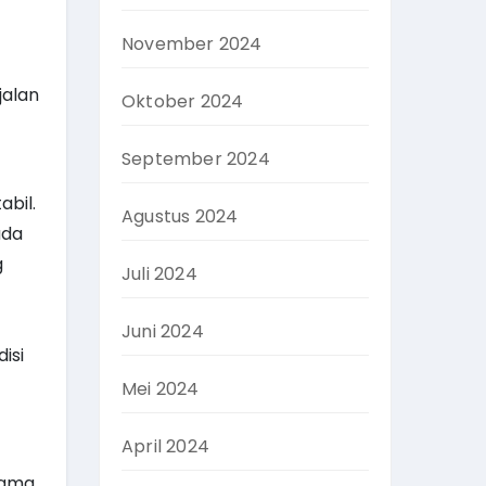
November 2024
jalan
Oktober 2024
September 2024
abil.
Agustus 2024
ada
g
Juli 2024
Juni 2024
isi
Mei 2024
April 2024
sama