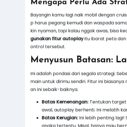
Mengapa Perlu Ada Strat
Bayangin kamu lagi naik mobil dengan cruis
p harus pegang kemudi dan waspada sama kond
kin nyaman, tapi kalau nggak awas, bisa ke
gunakan fitur autoplay
itu ibarat peta d
ontrol tersebut.
Menyusun Batasan: La
Ini adalah pondasi dari segala strategi. 
main untuk dirimu sendiri. Fitur ini biasan
an ini sebaik-baiknya.
Batas Kemenangan:
Tentukan target 
awal, autoplay berhenti. Ini melatih 
Batas Kerugian:
Ini lebih penting lagi
angka tertentu. Misal, hanya mau ber