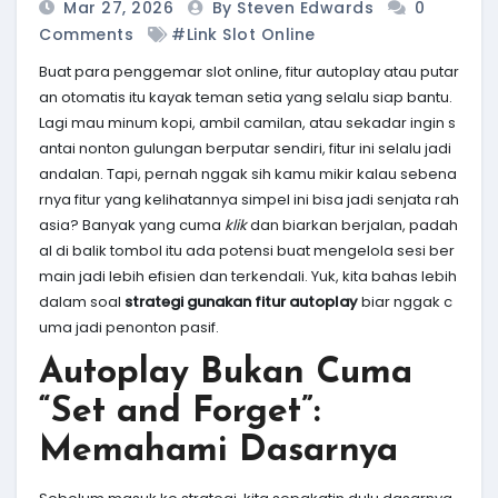
Mar 27, 2026
By Steven Edwards
0
Comments
#link Slot Online
Buat para penggemar slot online, fitur autoplay atau putar
an otomatis itu kayak teman setia yang selalu siap bantu.
Lagi mau minum kopi, ambil camilan, atau sekadar ingin s
antai nonton gulungan berputar sendiri, fitur ini selalu jadi
andalan. Tapi, pernah nggak sih kamu mikir kalau sebena
rnya fitur yang kelihatannya simpel ini bisa jadi senjata rah
asia? Banyak yang cuma
klik
dan biarkan berjalan, padah
al di balik tombol itu ada potensi buat mengelola sesi ber
main jadi lebih efisien dan terkendali. Yuk, kita bahas lebih
dalam soal
strategi gunakan fitur autoplay
biar nggak c
uma jadi penonton pasif.
Autoplay Bukan Cuma
“Set and Forget”:
Memahami Dasarnya