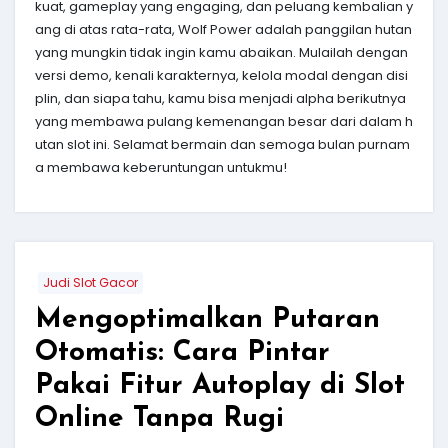
kuat, gameplay yang engaging, dan peluang kembalian y
ang di atas rata-rata, Wolf Power adalah panggilan hutan
yang mungkin tidak ingin kamu abaikan. Mulailah dengan
versi demo, kenali karakternya, kelola modal dengan disi
plin, dan siapa tahu, kamu bisa menjadi alpha berikutnya
yang membawa pulang kemenangan besar dari dalam h
utan slot ini. Selamat bermain dan semoga bulan purnam
a membawa keberuntungan untukmu!
Judi Slot Gacor
Mengoptimalkan Putaran
Otomatis: Cara Pintar
Pakai Fitur Autoplay di Slot
Online Tanpa Rugi