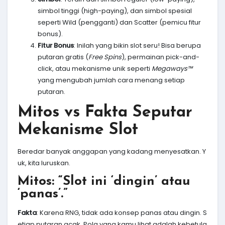
simbol tinggi (high-paying), dan simbol spesial
seperti Wild (pengganti) dan Scatter (pemicu fitur
bonus).
Fitur Bonus
: Inilah yang bikin slot seru! Bisa berupa
putaran gratis (
Free Spins
), permainan pick-and-
click, atau mekanisme unik seperti
Megaways™
yang mengubah jumlah cara menang setiap
putaran.
Mitos vs Fakta Seputar
Mekanisme Slot
Beredar banyak anggapan yang kadang menyesatkan. Y
uk, kita luruskan.
Mitos: “Slot ini ‘dingin’ atau
‘panas’.”
Fakta
: Karena RNG, tidak ada konsep panas atau dingin. S
etiap putaran acak. Pola yang kamu lihat adalah kebetula