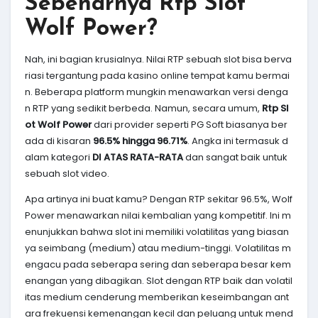
Sebenarnya Rtp Slot
Wolf Power?
Nah, ini bagian krusialnya. Nilai RTP sebuah slot bisa berva
riasi tergantung pada kasino online tempat kamu bermai
n. Beberapa platform mungkin menawarkan versi denga
n RTP yang sedikit berbeda. Namun, secara umum,
Rtp Sl
ot Wolf Power
dari provider seperti PG Soft biasanya ber
ada di kisaran
96.5% hingga 96.71%
. Angka ini termasuk d
alam kategori
DI ATAS RATA-RATA
dan sangat baik untuk
sebuah slot video.
Apa artinya ini buat kamu? Dengan RTP sekitar 96.5%, Wolf
Power menawarkan nilai kembalian yang kompetitif. Ini m
enunjukkan bahwa slot ini memiliki volatilitas yang biasan
ya seimbang (medium) atau medium-tinggi. Volatilitas m
engacu pada seberapa sering dan seberapa besar kem
enangan yang dibagikan. Slot dengan RTP baik dan volatil
itas medium cenderung memberikan keseimbangan ant
ara frekuensi kemenangan kecil dan peluang untuk mend