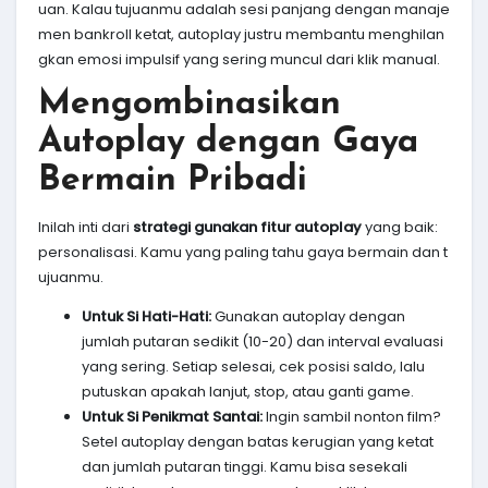
uan. Kalau tujuanmu adalah sesi panjang dengan manaje
men bankroll ketat, autoplay justru membantu menghilan
gkan emosi impulsif yang sering muncul dari klik manual.
Mengombinasikan
Autoplay dengan Gaya
Bermain Pribadi
Inilah inti dari
strategi gunakan fitur autoplay
yang baik:
personalisasi. Kamu yang paling tahu gaya bermain dan t
ujuanmu.
Untuk Si Hati-Hati:
Gunakan autoplay dengan
jumlah putaran sedikit (10-20) dan interval evaluasi
yang sering. Setiap selesai, cek posisi saldo, lalu
putuskan apakah lanjut, stop, atau ganti game.
Untuk Si Penikmat Santai:
Ingin sambil nonton film?
Setel autoplay dengan batas kerugian yang ketat
dan jumlah putaran tinggi. Kamu bisa sesekali