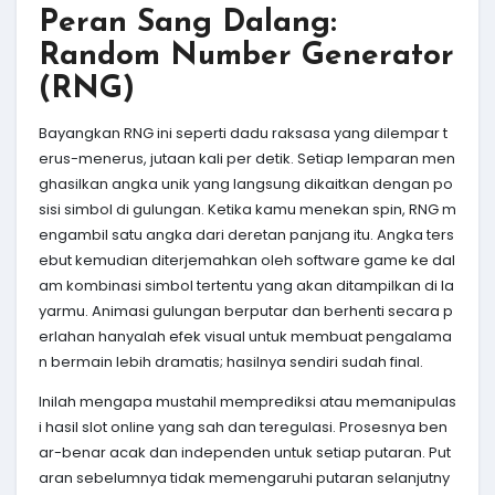
Peran Sang Dalang:
Random Number Generator
(RNG)
Bayangkan RNG ini seperti dadu raksasa yang dilempar t
erus-menerus, jutaan kali per detik. Setiap lemparan men
ghasilkan angka unik yang langsung dikaitkan dengan po
sisi simbol di gulungan. Ketika kamu menekan spin, RNG m
engambil satu angka dari deretan panjang itu. Angka ters
ebut kemudian diterjemahkan oleh software game ke dal
am kombinasi simbol tertentu yang akan ditampilkan di la
yarmu. Animasi gulungan berputar dan berhenti secara p
erlahan hanyalah efek visual untuk membuat pengalama
n bermain lebih dramatis; hasilnya sendiri sudah final.
Inilah mengapa mustahil memprediksi atau memanipulas
i hasil slot online yang sah dan teregulasi. Prosesnya ben
ar-benar acak dan independen untuk setiap putaran. Put
aran sebelumnya tidak memengaruhi putaran selanjutny