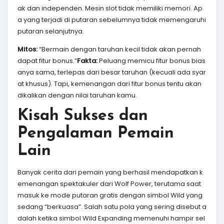
ak dan independen. Mesin slot tidak memiliki memori. Ap
a yang terjadi di putaran sebelumnya tidak memengaruhi
putaran selanjutnya.
Mitos:
“Bermain dengan taruhan kecil tidak akan pernah
dapat fitur bonus.”
Fakta:
Peluang memicu fitur bonus bias
anya sama, terlepas dari besar taruhan (kecuali ada syar
at khusus). Tapi, kemenangan dari fitur bonus tentu akan
dikalikan dengan nilai taruhan kamu.
Kisah Sukses dan
Pengalaman Pemain
Lain
Banyak cerita dari pemain yang berhasil mendapatkan k
emenangan spektakuler dari Wolf Power, terutama saat
masuk ke mode putaran gratis dengan simbol Wild yang
sedang “berkuasa”. Salah satu pola yang sering disebut a
dalah ketika simbol Wild Expanding memenuhi hampir sel