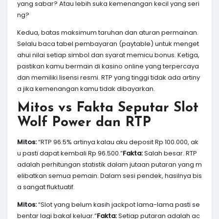
yang sabar? Atau lebih suka kemenangan kecil yang seri
ng?
Kedua, batas maksimum taruhan dan aturan permainan.
Selalu baca tabel pembayaran (paytable) untuk menget
ahui nilai setiap simbol dan syarat memicu bonus. Ketiga,
pastikan kamu bermain di kasino online yang terpercaya
dan memiliki lisensi resmi. RTP yang tinggi tidak ada artiny
a jika kemenangan kamu tidak dibayarkan.
Mitos vs Fakta Seputar Slot
Wolf Power dan RTP
Mitos:
“RTP 96.5% artinya kalau aku deposit Rp 100.000, ak
u pasti dapat kembali Rp 96.500.”
Fakta:
Salah besar. RTP
adalah perhitungan statistik dalam jutaan putaran yang m
elibatkan semua pemain. Dalam sesi pendek, hasilnya bis
a sangat fluktuatif.
Mitos:
“Slot yang belum kasih jackpot lama-lama pasti se
bentar lagi bakal keluar.”
Fakta:
Setiap putaran adalah ac