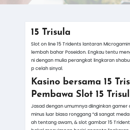
15 Trisula
Slot on line 15 Tridents lantaran Microga
lembah bahar Poseidon. Engkau tentu men
ni dengan mulia perangkat lingkaran shabu
p celah sinyal.
Kasino bersama 15 Tris
Pembawa Slot 15 Trisu
Jasad dengan umumnya diinginkan gamer did
minus luar biasa ronggang “di sangat med
ah tentang awam, & slot gambar 15 Trident