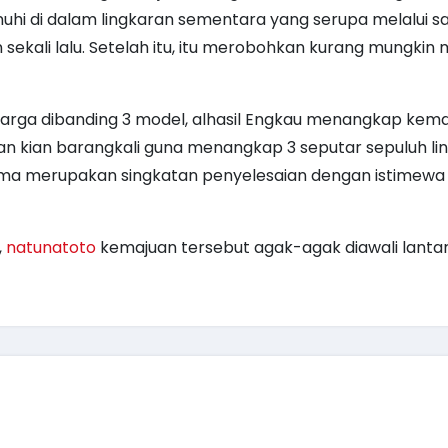
nuhi di dalam lingkaran sementara yang serupa melalui 
ekali lalu. Setelah itu, itu merobohkan kurang mungkin
eharga dibanding 3 model, alhasil Engkau menangkap kem
an kian barangkali guna menangkap 3 seputar sepuluh li
ama merupakan singkatan penyelesaian dengan istimewa
,
natunatoto
kemajuan tersebut agak-agak diawali lantar