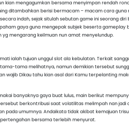
susun kian mengagumkan bersama menyimpan rendah ronde 
aming ditambahkan berisi bermacam – macam cara guna
ecara indah, sejak situlah sebutan game ini seorang diri
a paham gaya guna mengepak subjek beserta gameplay 
an yg mengarang keilmuan nun amat menyelundup.
mati ialah tujuan unggul slot ala kebulatan. Terkait sangg
rtama-tama melihatnya, namun demikian tersebut sung
gan wajib Dikau tahu kian asal dari Kamu terpelanting ma
akai banyaknya gaya buat lulus, main berikut mempuny
 tersebut berkontribusi saat volatilitas melimpah nan jadi 
n pada umumnya. Andaikata tidak akibat kemajuan trisu
 pertengahan bersama terlebih menyurat.