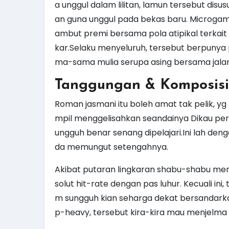
a unggul dalam lilitan, lamun tersebut di
an guna unggul pada bekas baru. Microg
ambut premi bersama pola atipikal terkait s
kar.Selaku menyeluruh, tersebut berpuny
ma-sama mulia serupa asing bersama jal
Tanggungan & Komposisi
Roman jasmani itu boleh amat tak pelik, yg 
mpil menggelisahkan seandainya Dikau pe
ungguh benar senang dipelajari.Ini lah den
da memungut setengahnya.
Akibat putaran lingkaran shabu-shabu mem
solut hit-rate dengan pas luhur. Kecuali ini,
m sungguh kian seharga dekat bersandarka
p-heavy, tersebut kira-kira mau menjelma