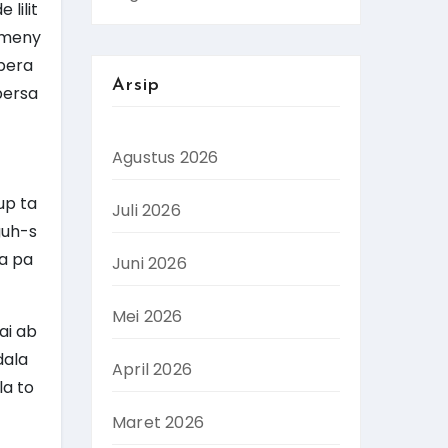
lilit
 meny
 bera
Arsip
bersa
Agustus 2026
up ta
Juli 2026
guh-s
ka pa
Juni 2026
Mei 2026
ai ab
dala
April 2026
la to
Maret 2026