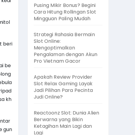
 kedi
Pusing Mikir Bonus? Begini
Cara Hitung Rollingan Slot
Mingguan Paling Mudah
mitol
Strategi Rahasia Bermain
Slot Online:
 beri
Mengoptimalkan
Pengalaman dengan Akun
Pro Vietnam Gacor
ai be
olong
Apakah Review Provider
ebula
Slot Relax Gaming Layak
Jadi Pilihan Para Pecinta
ripad
Judi Online?
sa kh
Reactoonz Slot: Dunia Alien
Berwarna yang Bikin
antar
Ketagihan Main Lagi dan
e gun
Lagi