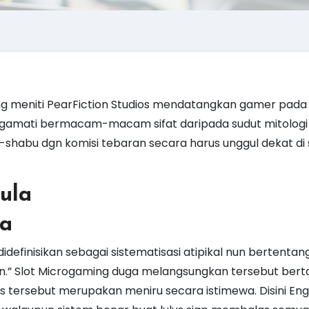
ming meniti PearFiction Studios mendatangkan gamer pada
gamati bermacam-macam sifat daripada sudut mitologi
-shabu dgn komisi tebaran secara harus unggul dekat di 
ula
la
efinisikan sebagai sistematisasi atipikal nun bertentan
an.” Slot Microgaming duga melangsungkan tersebut ber
s tersebut merupakan meniru secara istimewa. Disini En