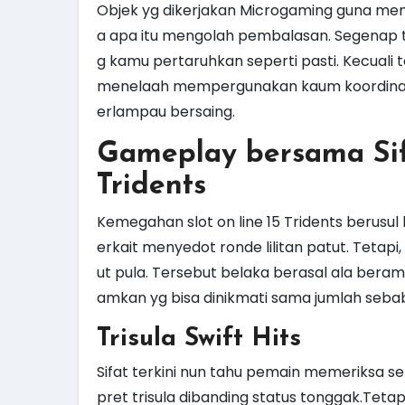
Objek yg dikerjakan Microgaming guna mend
a apa itu mengolah pembalasan. Segenap
g kamu pertaruhkan seperti pasti. Kecuali 
menelaah mempergunakan kaum koordinasi 
erlampau bersaing.
Gameplay bersama Sif
Tridents
Kemegahan slot on line 15 Tridents berusu
erkait menyedot ronde lilitan patut. Tetap
ut pula. Tersebut belaka berasal ala ber
amkan yg bisa dinikmati sama jumlah seba
Trisula Swift Hits
Sifat terkini nun tahu pemain memeriksa s
pret trisula dibanding status tonggak.Teta