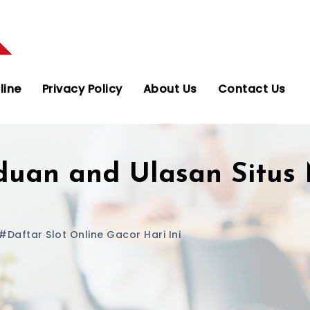
line
Privacy Policy
About Us
Contact Us
nduan and Ulasan Situs 
#Daftar Slot Online Gacor Hari Ini