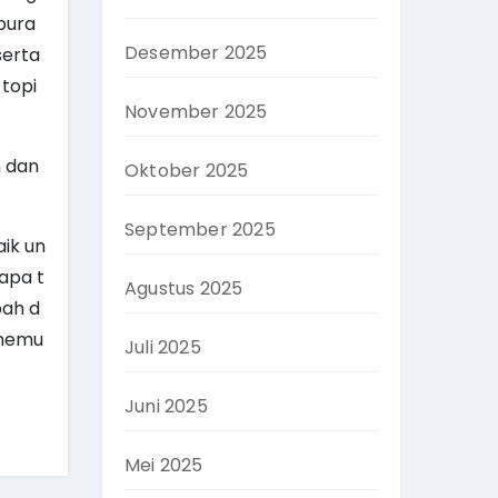
bura
Desember 2025
serta
topi
November 2025
n dan
Oktober 2025
September 2025
aik un
apa t
Agustus 2025
bah d
 memu
Juli 2025
Juni 2025
Mei 2025