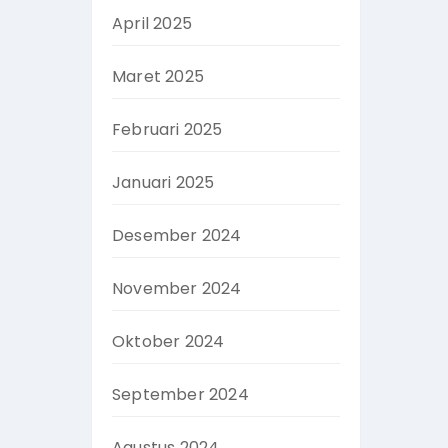
April 2025
Maret 2025
Februari 2025
Januari 2025
Desember 2024
November 2024
Oktober 2024
September 2024
Agustus 2024