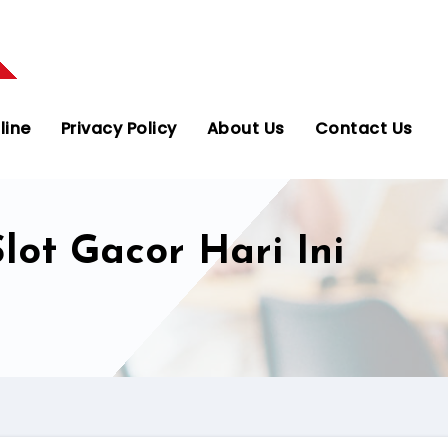
line
Privacy Policy
About Us
Contact Us
Slot Gacor Hari Ini