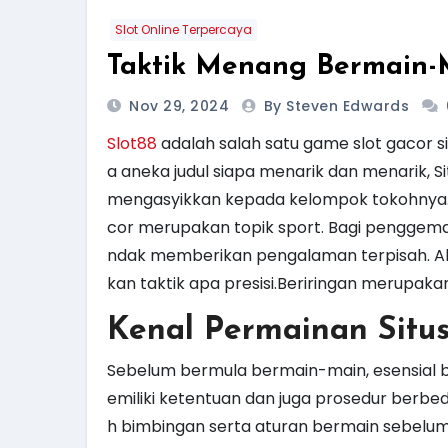
Slot Online Terpercaya
Taktik Menang Bermain-M
Nov 29, 2024
By Steven Edwards
Slot88
adalah salah satu game slot gacor s
a aneka judul siapa menarik dan menarik,
mengasyikkan kepada kelompok tokohnya. s
cor merupakan topik sport. Bagi penggemar
ndak memberikan pengalaman terpisah. Ak
kan taktik apa presisi.Beriringan merupak
Kenal Permainan Situ
Sebelum bermula bermain-main, esensial ba
emiliki ketentuan dan juga prosedur berbe
h bimbingan serta aturan bermain sebelu