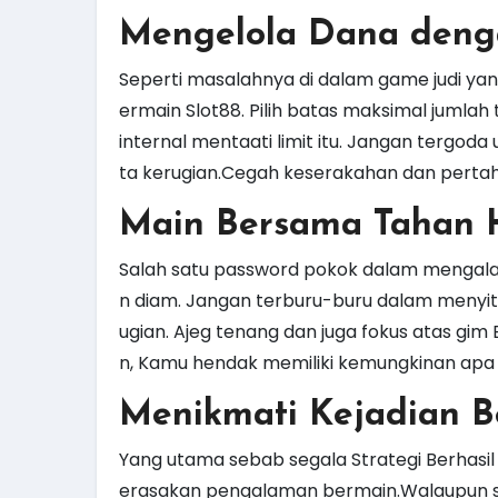
Mengelola Dana deng
Seperti masalahnya di dalam game judi yan
ermain Slot88. Pilih batas maksimal jumlah
internal mentaati limit itu. Jangan tergoda
ta kerugian.Cegah keserakahan dan pert
Main Bersama Tahan 
Salah satu password pokok dalam mengala
n diam. Jangan terburu-buru dalam menyi
ugian. Ajeg tenang dan juga fokus atas gim
n, Kamu hendak memiliki kemungkinan apa l
Menikmati Kejadian 
Yang utama sebab segala Strategi Berhasi
erasakan pengalaman bermain.Walaupun s