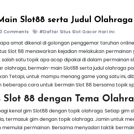
ain Slot88 serta Judul Olahraga
0 Comments
#Daftar Situs Slot Gacor Hari Ini
iapa amat dikenal di golongan penggemar taruhan online.
 Situs Slot 88 menawarkan kejadian melakukan permainan
alah satu topik apa acap dipakai di dalam permainan sl
 olahraga, bermain-main Slot88 serta judul olahraga pas
an Tetapi, untuk mampu menang game yang satu ini, di
an beberapa cara untuk bermain Slot 88 bersama topik sp
s Slot 88 dengan Tema Olahr
gi kenal gim Slot88 dengan topik olahraga. Setiap gim s
da, termasuk gim dengan topik olahraga. Jamin untuk me
m memulai permainan. Bersama menyadari taktik berma