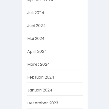
Juli 2024
Juni 2024
Mei 2024
April 2024
Maret 2024
Februari 2024
Januari 2024
Desember 2023