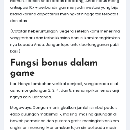
Namun, setelah Anda bebas berpaling, Anda harus meng
antisipasi 10x + perbandingan menjadi investasi yang bija
ksana karena dapat terus meningkat hingga tak terbatas
dan atas.
(Catatan Keberuntungan: Segera setelah kami menerima
yang terbaru dan terbaikkasino bonus, kami mengirimkan
nya kepada Anda. Jangan lupa untuk berlangganan publi
kasi:)
Fungsi bonus dalam
game
Liar: Hanya tambahan vertikal penjepit, yang berada di at
as nomor gulungan 2, 3, 4, dan 5, menampilkan emas anji
ngnya koin, Liar tanda.
Megaways: Dengan meningkatkan jumlah simbol pada s
etiap gulungan maksimal 7, masing-masing gulungan di
bawah permainan dan putaran gratis meningkatkan kem
ungkinan menang. Menemukan tujuh simbol pada masin