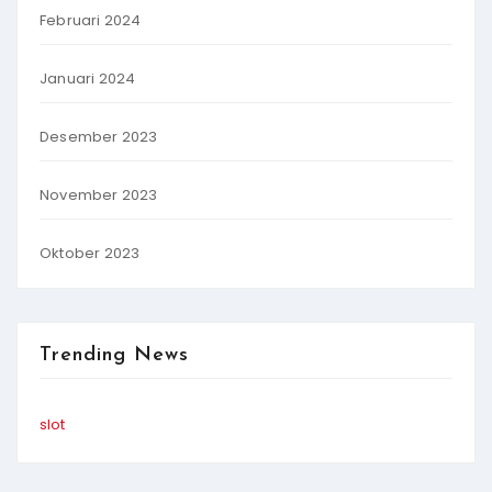
Februari 2024
Januari 2024
Desember 2023
November 2023
Oktober 2023
Trending News
slot