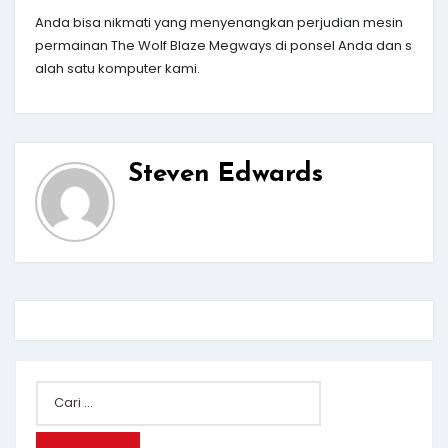
Anda bisa nikmati yang menyenangkan perjudian mesin
permainan The Wolf Blaze Megways di ponsel Anda dan s
alah satu komputer kami.
Steven Edwards
Cari
untuk: