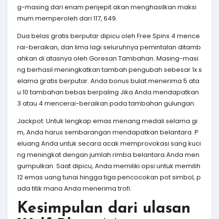
g-masing dari enam penjepit akan menghasilkan maksi
mum memperoleh dari 117, 649.
Dua belas gratis berputar dipicu oleh Free Spins 4 mence
rai-beraikan, dan lima lagi seluruhnya pemintalan ditamb
ahkan di atasnya oleh Goresan Tambahan. Masing-masi
ng berhasil meningkatkan tambah pengubah sebesar 1x s
elama gratis berputar. Anda bonus bulat menerima 5 ata
u 10 tambahan bebas berpaling Jika Anda mendapatkan
3 atau 4 mencerai-beraikan pada tambahan gulungan.
Jackpot: Untuk lengkap emas menang medali selama gi
m, Anda harus sembarangan mendapatkan belantara. P
eluang Anda untuk secara acak memprovokasi sang kuci
ng meningkat dengan jumlah rimba belantara Anda men
gumpulkan. Saat dipicu, Anda memiliki opsi untuk memilih
12 emas uang tunai hingga tiga pencocokan pot simbol, p
ada titik mana Anda menerima trofi.
Kesimpulan dari ulasan