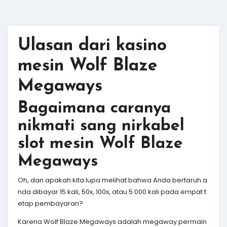
Ulasan dari kasino
mesin Wolf Blaze
Megaways
Bagaimana caranya
nikmati sang nirkabel
slot mesin Wolf Blaze
Megaways
Oh, dan apakah kita lupa melihat bahwa Anda bertaruh a
nda dibayar 15 kali, 50x, 100x, atau 5.000 kali pada empat t
etap pembayaran?
Karena Wolf Blaze Megaways adalah megaway permain