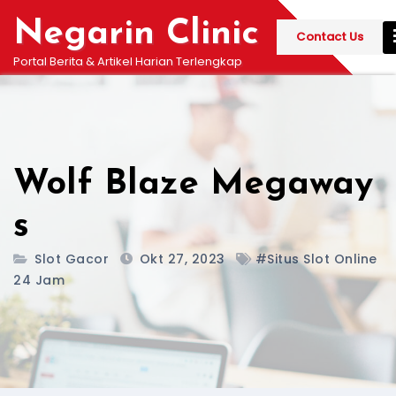
Skip
Negarin Clinic
to
Contact Us
content
Portal Berita & Artikel Harian Terlengkap
Wolf Blaze Megaway
s
Slot Gacor
Okt 27, 2023
#situs Slot Online
24 Jam