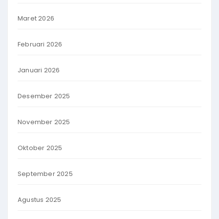
Maret 2026
Februari 2026
Januari 2026
Desember 2025
November 2025
Oktober 2025
September 2025
Agustus 2025