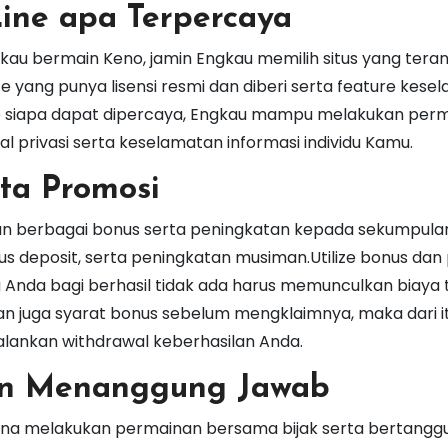
Line apa Terpercaya
gkau bermain Keno, jamin Engkau memilih situs yang teran
yang punya lisensi resmi dan diberi serta feature kese
e siapa dapat dipercaya, Engkau mampu melakukan per
 privasi serta keselamatan informasi individu Kamu.
ta Promosi
an berbagai bonus serta peningkatan kepada sekumpula
us deposit, serta peningkatan musiman.Utilize bonus da
g Anda bagi berhasil tidak ada harus memunculkan biaya
an juga syarat bonus sebelum mengklaimnya, maka dari i
lankan withdrawal keberhasilan Anda.
an Menanggung Jawab
una melakukan permainan bersama bijak serta bertanggu