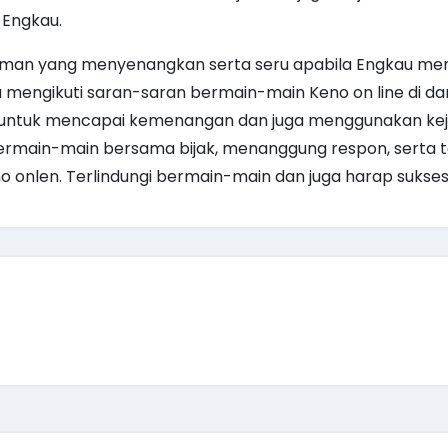
 Engkau.
man yang menyenangkan serta seru apabila Engkau me
 mengikuti saran-saran bermain-main Keno on line di dar
u untuk mencapai kemenangan dan juga menggunakan kej
bermain-main bersama bijak, menanggung respon, serta 
onlen. Terlindungi bermain-main dan juga harap sukses