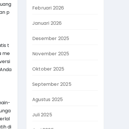
luang
Februari 2026
an p
Januari 2026
Desember 2025
is t
ta me
November 2025
ersi
Oktober 2025
 Anda
September 2025
Agustus 2025
main-
tunga
Juli 2025
erlal
tih di