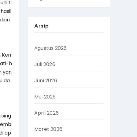
uhi t
hasil
dian
Arsip
Agustus 2026
n Ken
ati-h
Juli 2026
m yan
u da
Juni 2026
Mei 2026
April 2026
asing
 pemb
Maret 2026
di ap