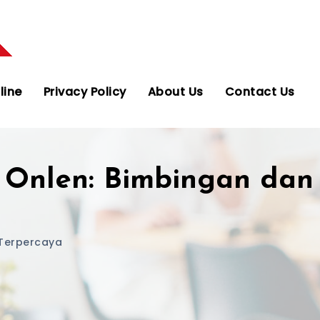
line
Privacy Policy
About Us
Contact Us
 Onlen: Bimbingan dan 
Terpercaya