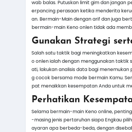
wab balas. Putuskan limit gim dan jangan p
erpancing perasaan ketika menderita kerug
an. Bermain-Main dengan arif dan juga ber
bermain-main Keno onlen tidak ada membah
Gunakan Strategi serta
Salah satu taktik bagi meningkatkan kes
o onlen ialah dengan menggunakan taktik s
ati, lakukan analisis data bagi menemukan 
g cocok bersama mode bermain Kamu. Sert
pat menaikkan kesempatan Anda untuk me
Perhatikan Kesempat
Selama bermain-main Keno online, pentin
-masing jenis pertaruhan siapa Engkau pili
ayaran apa berbeda-beda, dengan disebabkan