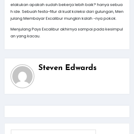
elakukan apakah sudah bekerja lebih baik? hanya sebua
h ide. Sebuah festa-fitur di kuat koleksi dari gulungan, Men
julang Membayar Excalibur mungkin kalah -nya pokok.
Menjulang Pays Excalibur akhirnya sampai pada kesimpul
an yang kacau.
Steven Edwards
Cari