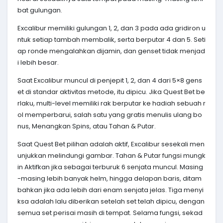
bat gulungan.
Excalibur memiliki gulungan 1, 2, dan 3 pada ada gridiron u
ntuk setiap tambah membalik, serta berputar 4 dan 5. Seti
ap ronde mengalahkan dijamin, dan genset tidak menjad
i lebih besar.
Saat Excalibur muncul di penjepit 1, 2, dan 4 dari 5×8 gens
et di standar aktivitas metode, itu dipicu. Jika Quest Bet be
rlaku, multi-level memiliki rak berputar ke hadiah sebuah r
ol memperbarui, salah satu yang gratis menulis ulang bo
nus, Menangkan Spins, atau Tahan & Putar.
Saat Quest Bet pilihan adalah aktif, Excalibur sesekali men
unjukkan melindungi gambar. Tahan & Putar fungsi mungk
in Aktifkan jika sebagai terburuk 6 senjata muncul. Masing
-masing lebih banyak helm, hingga delapan baris, ditam
bahkan jika ada lebih dari enam senjata jelas. Tiga menyi
ksa adalah lalu diberikan setelah set telah dipicu, dengan
semua set perisai masih di tempat. Selama fungsi, sekad