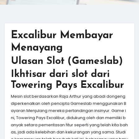
Excalibur Membayar
Menayang
Ulasan Slot (Gameslab)
Ikhtisar dari slot dari
Towering Pays Excalibur
Mesin slot berdasarkan Raja Arthur yang abadi dongeng
diperkenalkan oleh pencipta Gameslab menggunakan B
ayaran Menjulang mereka pertandingan insinyur. Game i
ni, Towering Pays Excalibur, didukung oleh dan memiliki b
anyak setara pementasan fitur seperti yang telah kita bah
as, jadi ada kelebihan dan kekurangan yang sama. Studi