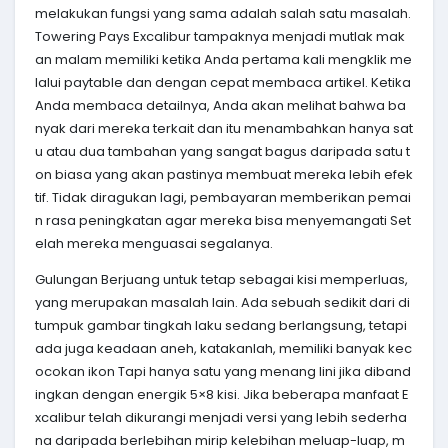
melakukan fungsi yang sama adalah salah satu masalah.
Towering Pays Excalibur tampaknya menjadi mutlak mak
an malam memiliki ketika Anda pertama kali mengklik me
lalui paytable dan dengan cepat membaca artikel. Ketika
Anda membaca detailnya, Anda akan melihat bahwa ba
nyak dari mereka terkait dan itu menambahkan hanya sat
u atau dua tambahan yang sangat bagus daripada satu t
on biasa yang akan pastinya membuat mereka lebih efek
tif. Tidak diragukan lagi, pembayaran memberikan pemai
n rasa peningkatan agar mereka bisa menyemangati Set
elah mereka menguasai segalanya.
Gulungan Berjuang untuk tetap sebagai kisi memperluas,
yang merupakan masalah lain. Ada sebuah sedikit dari di
tumpuk gambar tingkah laku sedang berlangsung, tetapi
ada juga keadaan aneh, katakanlah, memiliki banyak kec
ocokan ikon Tapi hanya satu yang menang lini jika diband
ingkan dengan energik 5×8 kisi. Jika beberapa manfaat E
xcalibur telah dikurangi menjadi versi yang lebih sederha
na daripada berlebihan mirip kelebihan meluap-luap, m