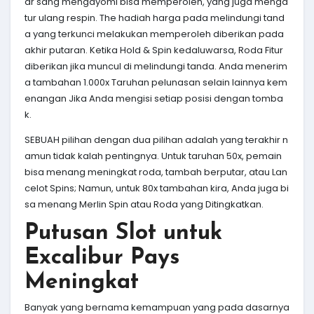
ar sang mengayomi bisa memperoleh, yang juga menga
tur ulang respin. The hadiah harga pada melindungi tand
a yang terkunci melakukan memperoleh diberikan pada
akhir putaran. Ketika Hold & Spin kedaluwarsa, Roda Fitur
diberikan jika muncul di melindungi tanda. Anda menerim
a tambahan 1.000x Taruhan pelunasan selain lainnya kem
enangan Jika Anda mengisi setiap posisi dengan tomba
k.
SEBUAH pilihan dengan dua pilihan adalah yang terakhir n
amun tidak kalah pentingnya. Untuk taruhan 50x, pemain
bisa menang meningkat roda, tambah berputar, atau Lan
celot Spins; Namun, untuk 80x tambahan kira, Anda juga bi
sa menang Merlin Spin atau Roda yang Ditingkatkan.
Putusan Slot untuk
Excalibur Pays
Meningkat
Banyak yang bernama kemampuan yang pada dasarnya