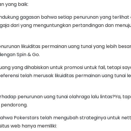
an yang baik:
endukung gagasan bahwa setiap penurunan yang terlihat 
engaja dari yang menguntungkan pertandingan dan menuj
nurunan likuiditas permainan uang tunai yang lebih besar
dengan Spin & Go.
ang yang dihabiskan untuk promosi untuk fail, tetapi sa
eferensi telah merusak likuiditas permainan uang tunai le
rhadap penurunan uang tunai olahraga lalu lintas?Ya, ta
n pendorong.
hwa Pokerstars telah mengubah strateginya untuk net
itus web hanya memiliki: