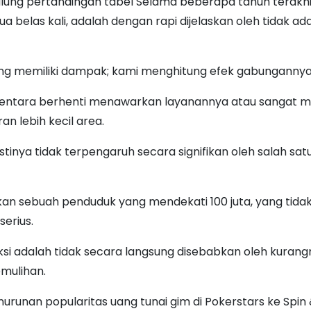
kalung pertandingan tabel Selama beberapa tahun terakhi
a belas kali, adalah dengan rapi dijelaskan oleh tidak a
sing memiliki dampak; kami menghitung efek gabungannya
ementara berhenti menawarkan layanannya atau sangat
n lebih kecil area.
stinya tidak terpengaruh secara signifikan oleh salah sat
kan sebuah penduduk yang mendekati 100 juta, yang tidak
erius.
ksi adalah tidak secara langsung disebabkan oleh kurang
emulihan.
urunan popularitas uang tunai gim di Pokerstars ke Spin