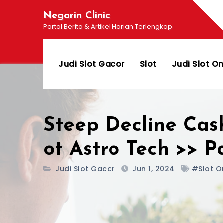
Skip
Negarin Clinic
to
Portal Berita & Artikel Harian Terlengkap
content
Judi Slot Gacor
Slot
Judi Slot On
Steep Decline Cas
ot Astro Tech >> 
Judi Slot Gacor
Jun 1, 2024
#slot O