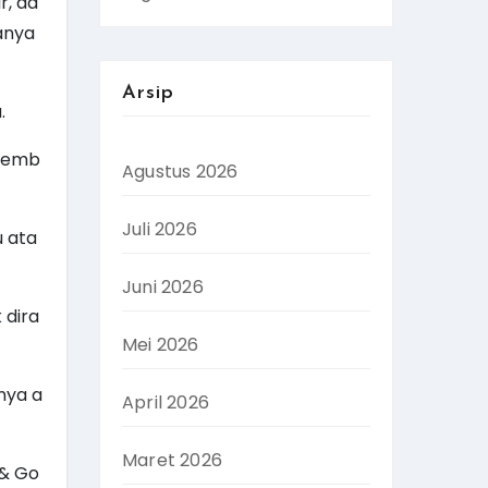
r, da
danya
Arsip
.
 memb
Agustus 2026
Juli 2026
u ata
Juni 2026
 dira
Mei 2026
nya a
April 2026
Maret 2026
 & Go