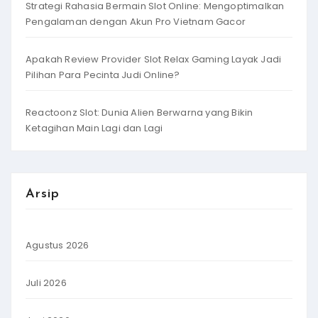
Strategi Rahasia Bermain Slot Online: Mengoptimalkan
Pengalaman dengan Akun Pro Vietnam Gacor
Apakah Review Provider Slot Relax Gaming Layak Jadi
Pilihan Para Pecinta Judi Online?
Reactoonz Slot: Dunia Alien Berwarna yang Bikin
Ketagihan Main Lagi dan Lagi
Arsip
Agustus 2026
Juli 2026