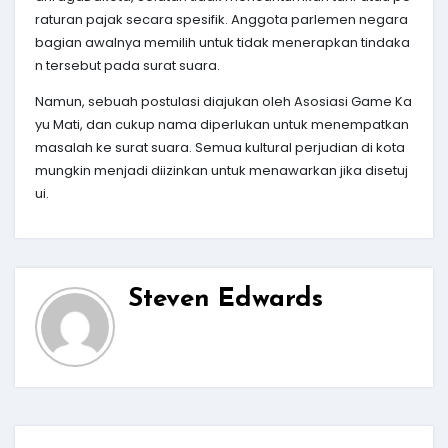
raturan pajak secara spesifik. Anggota parlemen negara
bagian awalnya memilih untuk tidak menerapkan tindaka
n tersebut pada surat suara.
Namun, sebuah postulasi diajukan oleh Asosiasi Game Ka
yu Mati, dan cukup nama diperlukan untuk menempatkan
masalah ke surat suara. Semua kultural perjudian di kota
mungkin menjadi diizinkan untuk menawarkan jika disetuj
ui.
Steven Edwards