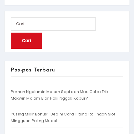
Cari
untuk:
Pos-pos Terbaru
Pernah Ngalamin Malam Sepi dan Mau Coba Trik
Maxwin Malam Biar Hoki Nggak Kabur?
Pusing Mikir Bonus? Begini Cara Hitung Rollingan Slot
Mingguan Paling Mudah