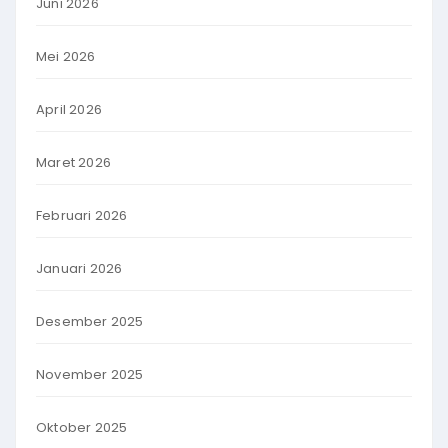
Juni 2026
Mei 2026
April 2026
Maret 2026
Februari 2026
Januari 2026
Desember 2025
November 2025
Oktober 2025