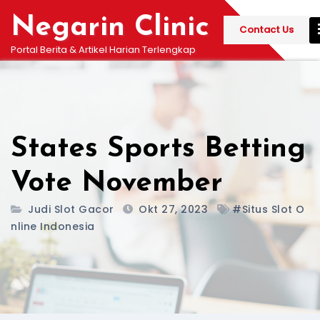
Skip
Negarin Clinic
to
Contact Us
content
Portal Berita & Artikel Harian Terlengkap
States Sports Betting
Vote November
Judi Slot Gacor
Okt 27, 2023
#situs Slot O
Nline Indonesia