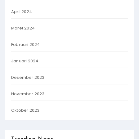
April 2024
Maret 2024
Februari 2024
Januari 2024
Desember 2023
November 2023
Oktober 2023