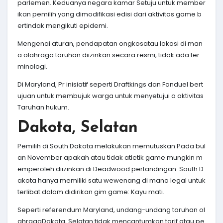
parlemen. Keduanya negara kamar Setuju untuk member
ikan pemilih yang dimodifikasi edisi dari aktivitas game b
ertindak mengikuti epidemi.
Mengenai aturan, pendapatan ongkosatau lokasi di man
a olahraga taruhan diizinkan secara resmi, tidak ada ter
minologi.
Di Maryland, Pr inisiatif seperti Draftkings dan Fanduel bert
ujuan untuk membujuk warga untuk menyetujui a aktivitas
Taruhan hukum.
Dakota, Selatan
Pemilih di South Dakota melakukan memutuskan Pada bul
an November apakah atau tidak atletik game mungkin m
emperoleh diizinkan di Deadwood pertandingan. South D
akota hanya memiliki satu wewenang di mana legal untuk
terlibat dalam didirikan gim game: Kayu mati.
Seperti referendum Maryland, undang-undang taruhan ol
ahragaDakota, Selatan tidak mencantumkan tarif atau pe