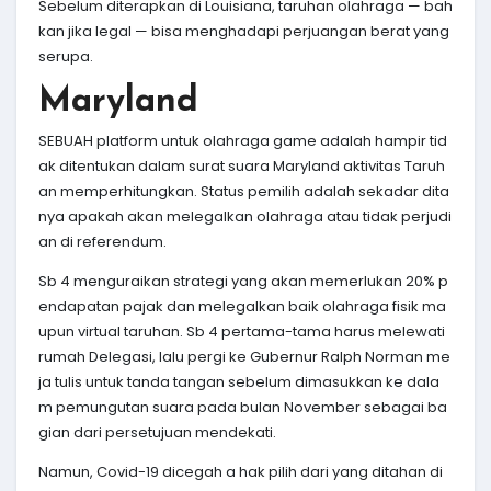
Sebelum diterapkan di Louisiana, taruhan olahraga — bah
kan jika legal — bisa menghadapi perjuangan berat yang
serupa.
Maryland
SEBUAH platform untuk olahraga game adalah hampir tid
ak ditentukan dalam surat suara Maryland aktivitas Taruh
an memperhitungkan. Status pemilih adalah sekadar dita
nya apakah akan melegalkan olahraga atau tidak perjudi
an di referendum.
Sb 4 menguraikan strategi yang akan memerlukan 20% p
endapatan pajak dan melegalkan baik olahraga fisik ma
upun virtual taruhan. Sb 4 pertama-tama harus melewati
rumah Delegasi, lalu pergi ke Gubernur Ralph Norman me
ja tulis untuk tanda tangan sebelum dimasukkan ke dala
m pemungutan suara pada bulan November sebagai ba
gian dari persetujuan mendekati.
Namun, Covid-19 dicegah a hak pilih dari yang ditahan di