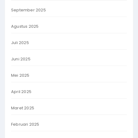
September 2025
Agustus 2025
Juli 2025
Juni 2025
Mei 2025
April 2025
Maret 2025
Februari 2025