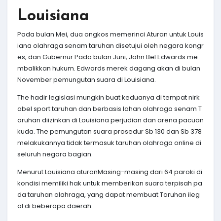
Louisiana
Pada bulan Mei, dua ongkos memerinci Aturan untuk Louis
iana olahraga senam taruhan disetujui oleh negara kongr
es, dan Gubernur Pada bulan Juni, John Bel Edwards me
mbalikkan hukum. Edwards merek dagang akan di bulan
November pemungutan suara di Louisiana.
The hadir legislasi mungkin buat keduanya di tempat nirk
abel sport taruhan dan berbasis lahan olahraga senam T
aruhan diizinkan di Louisiana perjudian dan arena pacuan
kuda. The pemungutan suara prosedur Sb 130 dan Sb 378
melakukannya tidak termasuk taruhan olahraga online di
seluruh negara bagian.
Menurut Louisiana aturanMasing-masing dari 64 paroki di
kondisi memiliki hak untuk memberikan suara terpisah pa
da taruhan olahraga, yang dapat membuat Taruhan ileg
al di beberapa daerah.