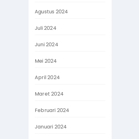
Agustus 2024
Juli 2024
Juni 2024
Mei 2024
April 2024
Maret 2024
Februari 2024
Januari 2024