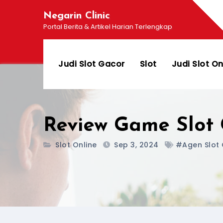
Skip
Negarin Clinic
to
Portal Berita & Artikel Harian Terlengkap
content
Judi Slot Gacor
Slot
Judi Slot On
Review Game Slot
Slot Online
Sep 3, 2024
#agen Slot 