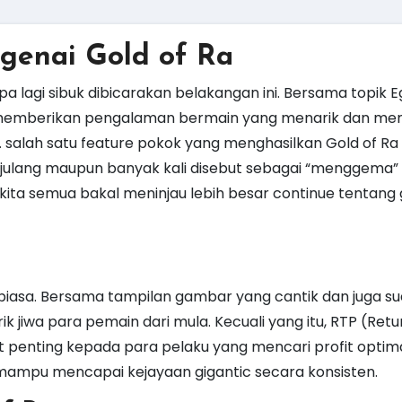
genai Gold of Ra
pa lagi sibuk dibicarakan belakangan ini. Bersama topik 
tu memberikan pengalaman bermain yang menarik dan m
 salah satu feature pokok yang menghasilkan Gold of Ra
enjulang maupun banyak kali disebut sebagai “menggema”
u, kita semua bakal meninjau lebih besar continue tentang
biasa. Bersama tampilan gambar yang cantik dan juga su
 jiwa para pemain dari mula. Kecuali yang itu, RTP (Retu
et penting kepada para pelaku yang mencari profit optima
mampu mencapai kejayaan gigantic secara konsisten.