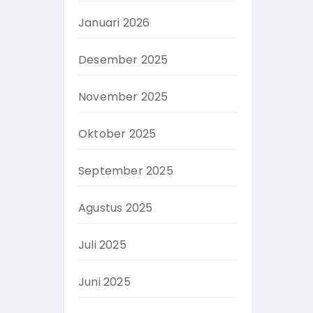
Januari 2026
Desember 2025
November 2025
Oktober 2025
September 2025
Agustus 2025
Juli 2025
Juni 2025