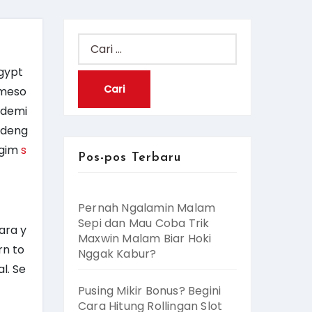
Cari
untuk:
Egypt
emeso
 demi
 deng
 gim
s
Pos-pos Terbaru
Pernah Ngalamin Malam
Sepi dan Mau Coba Trik
ara y
Maxwin Malam Biar Hoki
rn to
Nggak Kabur?
l. Se
Pusing Mikir Bonus? Begini
Cara Hitung Rollingan Slot