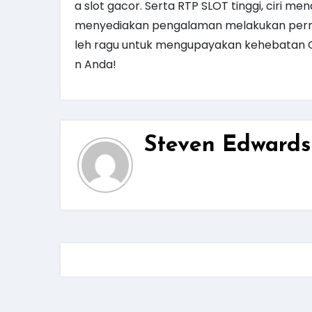
a slot gacor. Serta RTP SLOT tinggi, ciri m
menyediakan pengalaman melakukan perma
leh ragu untuk mengupayakan kehebatan Go
n Anda!
Steven Edwards