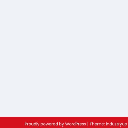
Proudly powered by WordPress
|
Theme: industryup