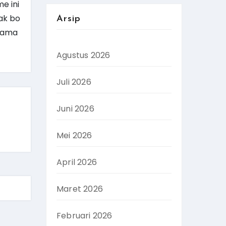
e ini
ak bo
Arsip
ggama
Agustus 2026
Juli 2026
Juni 2026
Mei 2026
April 2026
Maret 2026
Februari 2026