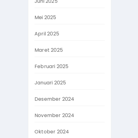
Juni 2025
Mei 2025
April 2025
Maret 2025
Februari 2025
Januari 2025
Desember 2024
November 2024
Oktober 2024