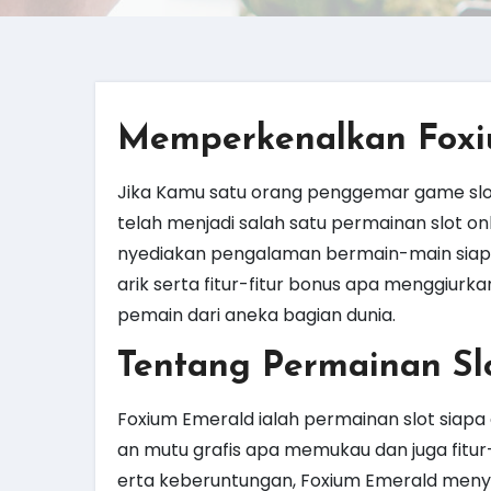
Memperkenalkan Foxi
Jika Kamu satu orang penggemar game slot,
telah menjadi salah satu permainan slot 
nyediakan pengalaman bermain-main siapa
arik serta fitur-fitur bonus apa menggiur
pemain dari aneka bagian dunia.
Tentang Permainan Sl
Foxium Emerald ialah permainan slot siap
an mutu grafis apa memukau dan juga fitur
erta keberuntungan, Foxium Emerald menye