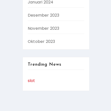
Januari 2024
Desember 2023
November 2023
Oktober 2023
Trending News
slot