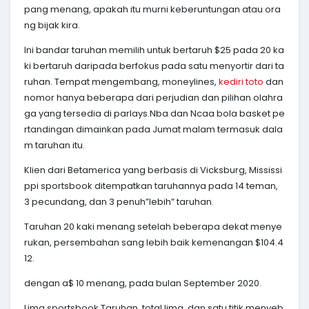
pang menang, apakah itu murni keberuntungan atau ora
ng bijak kira.
Ini bandar taruhan memilih untuk bertaruh $25 pada 20 ka
ki bertaruh daripada berfokus pada satu menyortir dari ta
ruhan. Tempat mengembang, moneylines,
kediri toto
dan
nomor hanya beberapa dari perjudian dan pilihan olahra
ga yang tersedia di parlays.Nba dan Ncaa bola basket pe
rtandingan dimainkan pada Jumat malam termasuk dala
m taruhan itu.
Klien dari Betamerica yang berbasis di Vicksburg, Mississi
ppi sportsbook ditempatkan taruhannya pada 14 teman,
3 pecundang, dan 3 penuh”lebih” taruhan.
Taruhan 20 kaki menang setelah beberapa dekat menye
rukan, persembahan sang lebih baik kemenangan $104.4
12.
dengan a$ 10 menang, pada bulan September 2020.
Lima sportsbook Taruhan, total lima, dan satu titik menyeb