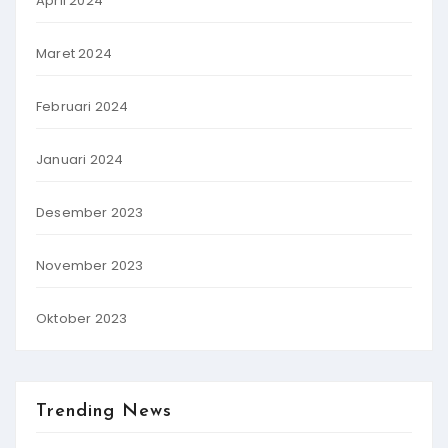
April 2024
Maret 2024
Februari 2024
Januari 2024
Desember 2023
November 2023
Oktober 2023
Trending News