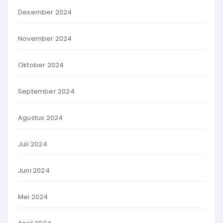
Desember 2024
November 2024
Oktober 2024
September 2024
Agustus 2024
Juli 2024
Juni 2024
Mei 2024