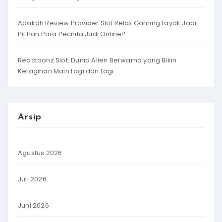
Apakah Review Provider Slot Relax Gaming Layak Jadi
Pilihan Para Pecinta Judi Online?
Reactoonz Slot: Dunia Alien Berwarna yang Bikin
Ketagihan Main Lagi dan Lagi
Arsip
Agustus 2026
Juli 2026
Juni 2026