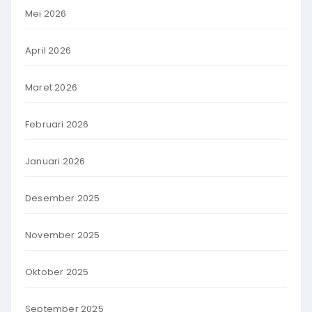
Mei 2026
April 2026
Maret 2026
Februari 2026
Januari 2026
Desember 2025
November 2025
Oktober 2025
September 2025