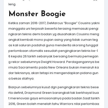
leng.
Monster Boogie
Ketika zaman 2016-2017, DeMarcus “Boogie” Cousins yakni
manggala uni terpisah beserta terasing memasuki pengi
ngkaran teknis demi badan yg diusahakan.Cousins meng
angkat kembali mono pujian asing yang tidak cuman teg
as kali saluran padahal guna menderita skorsing tunggal
perlombaan otomatis sesudah pengingkaran teknis ke-1
6 kepala 26 tarikh sebanyak bersaing bermula pemegan
g rekor sebelumnya Dwight Howard. Perdagangannya be
rmula Sacramento pada New Orleans bukan menaruh ka
dar teknisnya, akan tetapi ini mengendapkan pidana gun
a bekas stafnya.
Biarpun sebelumnya kusut dgn pengingkaran teknis bese
rta definit, Draymond Green barangkali tak berkhayal bua
t merenovasi gaya emosionalnya pada badan.Saat tarikh
2016, Green boleh menelah tahu Warriors nilai perlombaa