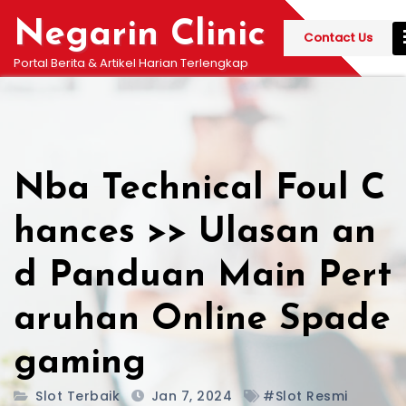
Skip
Negarin Clinic
to
Contact Us
content
Portal Berita & Artikel Harian Terlengkap
Nba Technical Foul C
hances >> Ulasan an
d Panduan Main Pert
aruhan Online Spade
gaming
Slot Terbaik
Jan 7, 2024
#slot Resmi