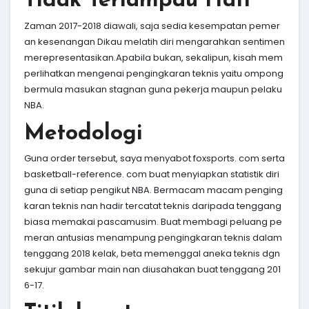
Tidak Terlampau Hati
Zaman 2017-2018 diawali, saja sedia kesempatan pemer
an kesenangan Dikau melatih diri mengarahkan sentimen
merepresentasikan.Apabila bukan, sekalipun, kisah mem
perlihatkan mengenai pengingkaran teknis yaitu ompong
bermula masukan stagnan guna pekerja maupun pelaku
NBA.
Metodologi
Guna order tersebut, saya menyabot foxsports. com serta
basketball-reference. com buat menyiapkan statistik diri
guna di setiap pengikut NBA. Bermacam macam penging
karan teknis nan hadir tercatat teknis daripada tenggang
biasa memakai pascamusim. Buat membagi peluang pe
meran antusias menampung pengingkaran teknis dalam
tenggang 2018 kelak, beta memenggal aneka teknis dgn
sekujur gambar main nan diusahakan buat tenggang 201
6-17.