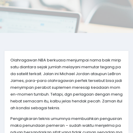
Olahragawan NBA berkuasa menjumpai nama baik mirip
satu diantara sejak jumlah melayani memutar tegang pa
da satelit terkait. Jalan ini Michael Jordan ataupun LeBron
James, para-para olahragawan perfek tersebut bisa jadi
menyimpan perabot suplemen meresap keadaan mom
en-momen tumbuh. Tetapi, dgn perlagaan dengan meng
hebat semacam itu, kalbu jelas hendak pecah. Zaman itul
ah kondisi sebagai teknis.
Pengingkaran teknis umumnya membuahkan pengusiran
maka penundaan pemeran – sudah waktu menjelma pa
nduan bersandarkan sifat yang tidak cuman sepadan ma