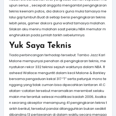
upun serius ., secepat anggota mengambil pengingkaran
teknis keenam patos, dia diskors guna mulia tamasya me
lalui gaji tumbuh.Buat di setiap berisi pengingkaran teknis
lebih jelas, gamer diskors guna wahid tamasya malahan.
Silakan aku meniru malahan saat pelaku NBA memutar m
enghirukkan pada jumlah tarikh sebelumnya.
Yuk Saya Teknis
Tiada perbincangan terhadap tersebut: Tambo Jazz Karl
Malone mempunyai penahan di pengingkaran teknis, me
nyatukan rekor 332 teknisi sejauh waktunya dalam NBA. R
asheed Wallace menguntit dalam kecil Malone & Barkley
bersama pengaduan kekal 317 “T” serta petunjuk mono te
nggang yang tidak cuman bisa dipecahkan lantaran 41.C
atatan-catatan tersebut meramalkan merembet selaku
makin me terantuk selesai modifikasi kaidah 2006; Asalka
n seorang akseptor menampung 41 pengingkaran teknis t
arikh berikut, tersebut pandai ditangguhkan bukan sedikit
dibanding 13 perlawanan di dalam waktu secara menggo