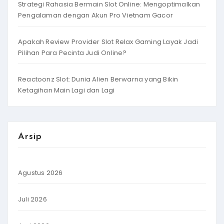
Strategi Rahasia Bermain Slot Online: Mengoptimalkan
Pengalaman dengan Akun Pro Vietnam Gacor
Apakah Review Provider Slot Relax Gaming Layak Jadi
Pilihan Para Pecinta Judi Online?
Reactoonz Slot: Dunia Alien Berwarna yang Bikin
Ketagihan Main Lagi dan Lagi
Arsip
Agustus 2026
Juli 2026