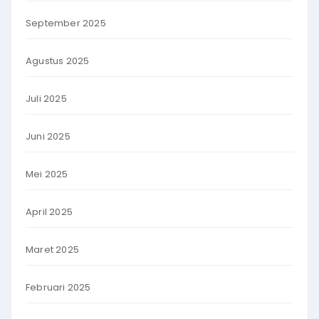
September 2025
Agustus 2025
Juli 2025
Juni 2025
Mei 2025
April 2025
Maret 2025
Februari 2025