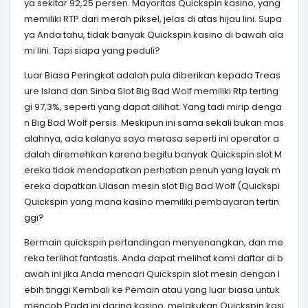
ya sekitar 92,25 persen. Mayoritas Quickspin kasino, yang
memiliki RTP dari merah piksel, jelas di atas hijau lini. Supa
ya Anda tahu, tidak banyak Quickspin kasino di bawah ala
mi lini. Tapi siapa yang peduli?
Luar Biasa Peringkat adalah pula diberikan kepada Treas
ure Island dan Sinba Slot Big Bad Wolf memiliki Rtp terting
gi 97,3%, seperti yang dapat dilihat. Yang tadi mirip denga
n Big Bad Wolf persis. Meskipun ini sama sekali bukan mas
alahnya, ada kalanya saya merasa seperti ini operator a
dalah diremehkan karena begitu banyak Quickspin slot M
ereka tidak mendapatkan perhatian penuh yang layak m
ereka dapatkan.Ulasan mesin slot Big Bad Wolf (Quickspi
Quickspin yang mana kasino memiliki pembayaran tertin
ggi?
Bermain quickspin pertandingan menyenangkan, dan me
reka terlihat fantastis. Anda dapat melihat kami daftar di b
awah ini jika Anda mencari Quickspin slot mesin dengan l
ebih tinggi Kembali ke Pemain atau yang luar biasa untuk
mencob Pada ini daring kasino, melakukan Quickspin kasi