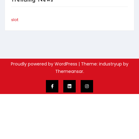
Trending News
slot
Proudly powered by WordPress
|
Theme: industryup by
Themeansar
.