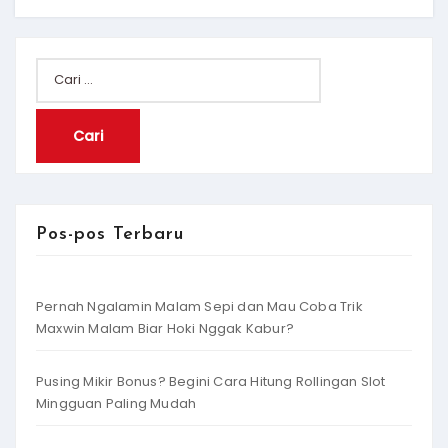
Cari
untuk:
Pos-pos Terbaru
Pernah Ngalamin Malam Sepi dan Mau Coba Trik
Maxwin Malam Biar Hoki Nggak Kabur?
Pusing Mikir Bonus? Begini Cara Hitung Rollingan Slot
Mingguan Paling Mudah