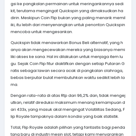
gsi ke pangkalan permainan untuk meringankannya sedi
kit, terutama mengingat Quickspin yang dimaksudkan ha
dirin. Meskipun Coin Flip bukan yang paling menarik memil
iki, itu lebih dari menyenangkan untuk penonton Quickspin
mencoba untuk mengesankan.
Quickspin tidak menawarkan Bonus Beli alternatif, yang h
anya akan mengecewakan mereka yang biasanya memi
liki akses ke sana. Hal ini dilakukan untuk menjaga item lu
gu. Sejak Coin Flip fitur diaktifkan dengan setiap Putaran G
ratis sebagai lawan secara acak di pangkalan olahraga,
bebas berputar bulat membutuhkan waktu sedikit lebih la
ma.
Dengan rata-rata di atas Rtp dari 96,2% dan, tidak mengej
utkan, relatif direduksi maksimum menang kemampuan d
ari 433x, yang masuk akal mengingat Volatilitas Sedang, F
lip Royale tampaknya dalam kondisi yang baik statistik.
Total, Flip Royale adalah pilihan yang fantastis bagi penda
tang baru di industri mesin slot, tetapi kami menyarankan