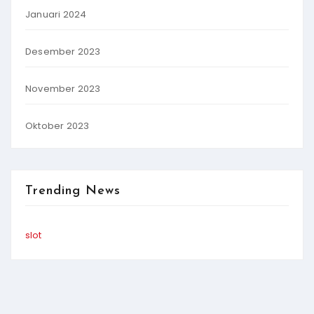
Januari 2024
Desember 2023
November 2023
Oktober 2023
Trending News
slot