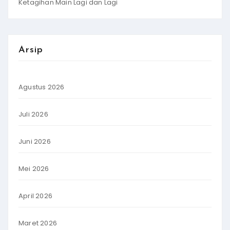
Ketagihan Main Lagi dan Lagi
Arsip
Agustus 2026
Juli 2026
Juni 2026
Mei 2026
April 2026
Maret 2026