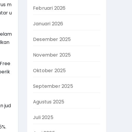
rus m
Februari 2026
tar u
Januari 2026
selam
Desember 2025
lkan
November 2025
 Free
Oktober 2025
berik
September 2025
Agustus 2025
n jud
Juli 2025
5%.