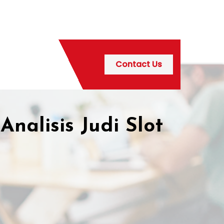
Contact Us
nalisis Judi Slot