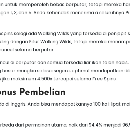
tan untuk memperoleh bebas berputar, tetapi mereka ha
n 1, 3, dan 5. Anda kehendak menerima a seluruhnya Pu
pins selagi ada Walking Wilds yang tersedia di penjepit 
ding dengan Fitur Walking Wilds, tetapi mereka menampi
muncul selama berputar.
ncul di berputar dan semua tersedia liar ikon telah habis,
 besar mungkin selesai segera, optimal mendapatkan di
s jika maksimum 4.500x tercapai selama Free Spins.
onus Pembelian
a di Inggris. Anda bisa mendapatkannya 100 kali lipat mai
erbeda dari permainan utama, naik dari 94,4% menjadi 96,