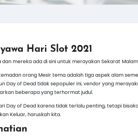
nyawa Hari Slot 2021
ita dan mereka ada di sini untuk merayakan Sekarat Malam
temadan orang Mesir tema adalah tiga aspek alam semes
n Day of Dead tidak sepopuler ini, vendor yang merayak
arkan beberapa yang terhormat judul.
 Day of Dead karena tidak terlalu penting, tetapi bisak
n Keluar, haruskah kita.
atian