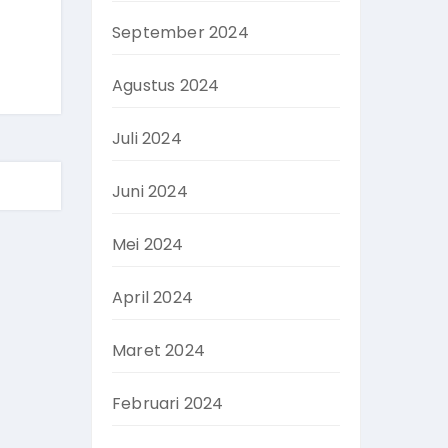
September 2024
Agustus 2024
Juli 2024
Juni 2024
Mei 2024
April 2024
Maret 2024
Februari 2024