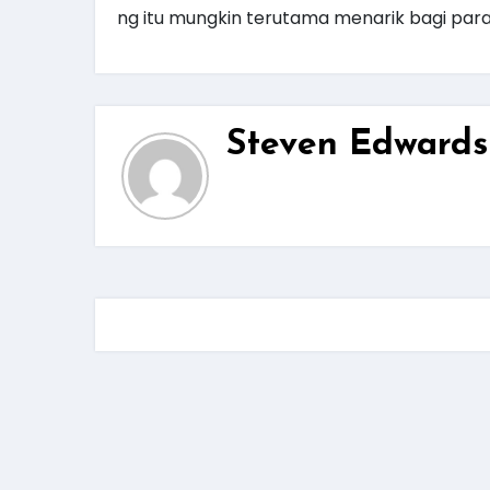
ng itu mungkin terutama menarik bagi par
Steven Edwards