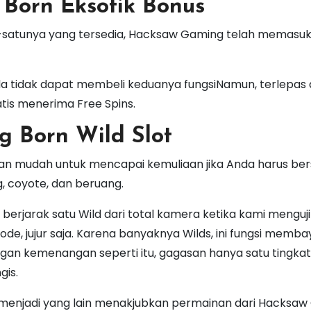
Born Eksotik Bonus
u-satunya yang tersedia, Hacksaw Gaming telah memasu
nda tidak dapat membeli keduanya fungsiNamun, terlepas d
tis menerima Free Spins.
g Born Wild Slot
 akan mudah untuk mencapai kemuliaan jika Anda harus ber
g, coyote, dan beruang.
erjarak satu Wild dari total kamera ketika kami menguji 
e, jujur saja. Karena banyaknya Wilds, ini fungsi memba
n kemenangan seperti itu, gagasan hanya satu tingkat 
is.
 menjadi yang lain menakjubkan permainan dari Hacksaw