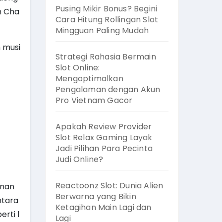
Pusing Mikir Bonus? Begini
n Cha
Cara Hitung Rollingan Slot
Mingguan Paling Mudah
 musi
Strategi Rahasia Bermain
Slot Online:
Mengoptimalkan
Pengalaman dengan Akun
Pro Vietnam Gacor
Apakah Review Provider
Slot Relax Gaming Layak
Jadi Pilihan Para Pecinta
Judi Online?
Reactoonz Slot: Dunia Alien
anan
Berwarna yang Bikin
ntara
Ketagihan Main Lagi dan
rti l
Lagi