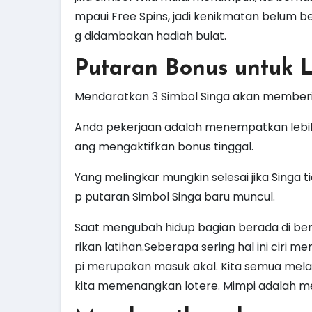
mpaui Free Spins, jadi kenikmatan belum be
g didambakan hadiah bulat.
Putaran Bonus untuk L
Mendaratkan 3 Simbol Singa akan memberi 
Anda pekerjaan adalah menempatkan lebi
ang mengaktifkan bonus tinggal.
Yang melingkar mungkin selesai jika Singa t
p putaran Simbol Singa baru muncul.
Saat mengubah hidup bagian berada di be
rikan latihan.Seberapa sering hal ini ciri me
pi merupakan masuk akal. Kita semua mela
kita memenangkan lotere. Mimpi adalah me