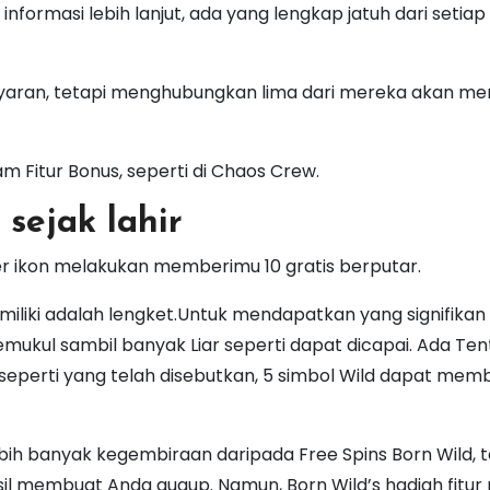
formasi lebih lanjut, ada yang lengkap jatuh dari setiap 
bayaran, tetapi menghubungkan lima dari mereka akan m
 Fitur Bonus, seperti di Chaos Crew.
sejak lahir
ter ikon melakukan memberimu 10 gratis berputar.
emiliki adalah lengket.Untuk mendapatkan yang signifika
ukul sambil banyak Liar seperti dapat dicapai. Ada Tent
, seperti yang telah disebutkan, 5 simbol Wild dapat mem
ebih banyak kegembiraan daripada Free Spins Born Wild, t
sil membuat Anda gugup. Namun, Born Wild’s hadiah fitur