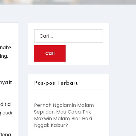
Cari
untuk:
anah?
ing.
ya it
Pos-pos Terbaru
d tid
Pernah Ngalamin Malam
Sepi dan Mau Coba Trik
 audi
Maxwin Malam Biar Hoki
Nggak Kabur?
 deng