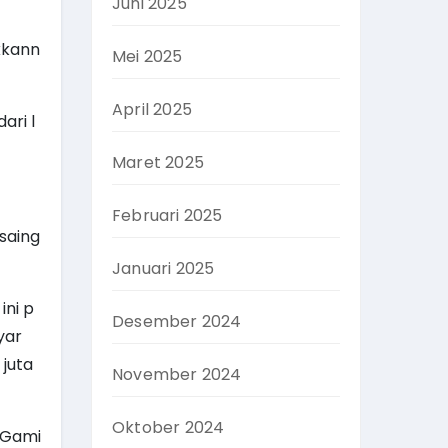
Juni 2025
kkann
Mei 2025
April 2025
ari l
Maret 2025
Februari 2025
saing
Januari 2025
ini p
Desember 2024
yar
juta
November 2024
Oktober 2024
 Gami