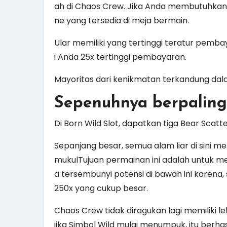
ah di Chaos Crew. Jika Anda membutuhkan in
ne yang tersedia di meja bermain.
Ular memiliki yang tertinggi teratur pem
i Anda 25x tertinggi pembayaran.
Mayoritas dari kenikmatan terkandung dalam
Sepenuhnya berpaling 
Di Born Wild Slot, dapatkan tiga Bear Scat
Sepanjang besar, semua alam liar di sini m
mukulTujuan permainan ini adalah untuk mem
a tersembunyi potensi di bawah ini karena
250x yang cukup besar.
Chaos Crew tidak diragukan lagi memiliki l
jika Simbol Wild mulai menumpuk, itu berha