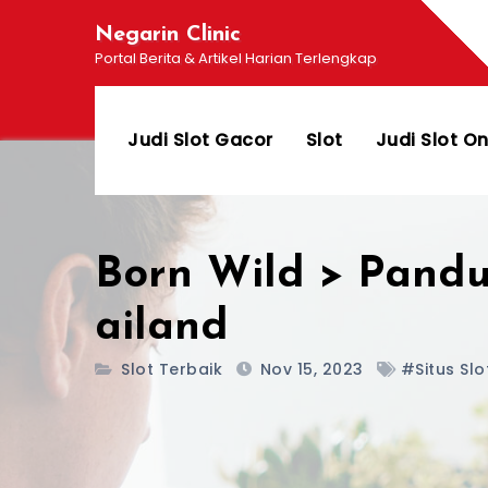
Skip
Negarin Clinic
to
Portal Berita & Artikel Harian Terlengkap
content
Judi Slot Gacor
Slot
Judi Slot On
Born Wild > Pandu
ailand
Slot Terbaik
Nov 15, 2023
#situs Slo