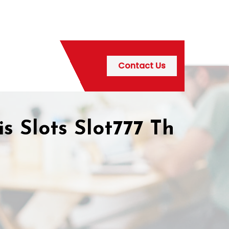
Contact Us
 Slots Slot777 Th